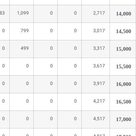
83
1,099
0
0
2,717
14,000
0
799
0
0
3,017
14,500
0
499
0
0
3,317
15,000
0
0
0
0
3,617
15,500
0
0
0
0
3,917
16,000
0
0
0
0
4,217
16,500
0
0
0
0
4,517
17,000