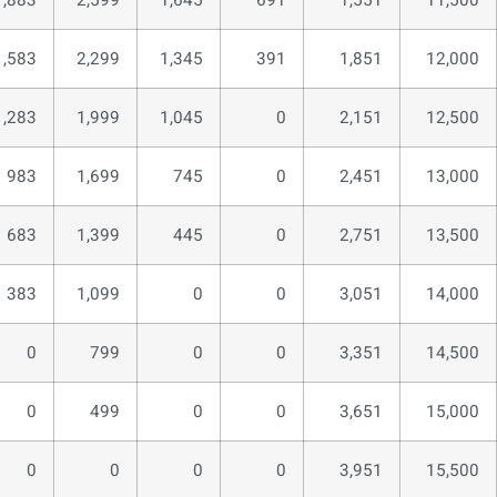
1,883
2,599
1,645
691
1,551
11,500
1,583
2,299
1,345
391
1,851
12,000
1,283
1,999
1,045
0
2,151
12,500
983
1,699
745
0
2,451
13,000
683
1,399
445
0
2,751
13,500
383
1,099
0
0
3,051
14,000
0
799
0
0
3,351
14,500
0
499
0
0
3,651
15,000
0
0
0
0
3,951
15,500