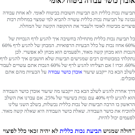
אובדן כושר עבודה ביטוח לאומי
תביעות נכות כללית הם תביעות חשובות בביטוח לאומי. לא אחת עבודה
נכונה על תביעות נכות כללית עשויה להביא למי שמצוי במחלות רבות
פיצויים מביטוח לאומי ולעבור את התקופה הקשה של המחלה.
כל תביעת נכות כללית מתחילה בחשיבה איך להגיע לרף הנכויות של
60% אחוז נכות על כלל הבעיות הרפואיות. המבחן של להגיע לרף 60%
הנכות הוא מבחן קשה מאוד, ולפעמים הוא מבחן לא אפשרי. לכן
נתקלתי במבוטחים רבים שמגישים תביעות שלא חושבים איך להגיע לרף
60%. זכרו ! אם תצליחו להגיע לרף של 60% הנכות אתם עשויים לעבור
לשלב הבא בה ייקבע שיעור
אובדן כושר עבודה
על הבעיות מהם אתם
סובלים.
דרך אחרת להגיע לשלב הבא בה ייקבעו מה שיעור אובדן כושר העבודה
הוא להגיע לרף 40% עם נכות בשיעור של 25%. אם עברנו את השלב
הראשון בו הרבה תביעות של נכות כללית נכשלות, בשלב השני עלינו
להוכיח את כושר העבודה. שאלת כושר העבודה היא שאלה קשה מאוד.
לפעמים יכול להיות.
"חולה שמגיש
תביעת נכות כללית
לא יהיה זכאי כלל לפיצוי