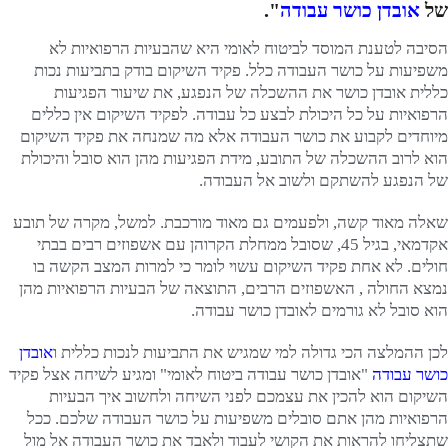
של
אובדן כושר עבודה
".
הסיבה לטענת המוסד לביטוח לאומי היא שהבעיות הרפואיות לא
משפיעות על כושר העבודה כלל. פקיד השיקום בודק בתביעות נכות
כללית אובדן כושר את ההשכלה של הנפגע, את שיעור הפגיעות
הרפואיות על כל היכולת לבצע כל עבודה. לפקיד השיקום אין כללים
מיוחדים לקבוע את כושר העבודה אלא מה שמנחה את פקיד השיקום
הוא לרוב ההשכלה של התובע, מידת הפגיעות מהן הוא סובל והיכולת
של הנפגע להשתקם ולשוב אל העבודה.
שאלה מאוד קשה, ולפעמים גם מאוד מורכבת. למשל, מקרה של תובע
אקדמאי, בגיל 45, שסובל ממחלת הקרוהן עם אשפוזים רבים בבתי
חולים. לא אחת פקיד השיקום עשוי לומר כי למרות המצב הקשה בו
נמצא החולה , האשפוזים הרבים, התוצאה של הבעיות הרפואיות מהן
הוא סובל לא גורמים לאובדן כושר עבודה.
לכן ההמלצה הכי גדולה למי שמגיש את התביעות לנכות כללית ו
אובדן
כושר עבודה
"אובדן כושר עבודה ביטוח לאומי" ומגיע לשיחה אצל פקיד
השיקום הוא להכין את עצמכם לפני השיחה ולחשוב איך הבעיות
הרפואיות מהן אתם סובלים משפיעות על כושר העבודה שלכם. ככל
שתצליחו להראות את הקושי לעבוד ולאבד את כושר העבודה אל מול