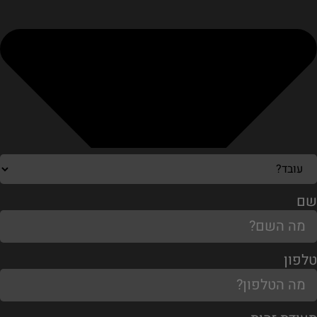
שם
טלפון