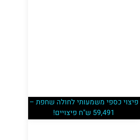
פיצוי כספי משמעותי לחולה שחפת –
59,491 ש"ח פיצויים!