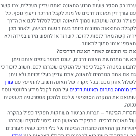
עברו רק מספר שעות מרגע התאונה ואתם עדיין מעכלים, צרו קשר
עם עורך דין תאונות דרכים על מנת לקבל הדרכה וייעוץ נוסף. כל
פעולה נכונה שתנקטו סמוך לתאונה תוכל לסלול לכם את הדרך
לקבלת התוצאות הטובות ביותר בעת הגשת תביעה, ולאחר מכן
יהיה קשה מאד לנסות להזכר, לשחזר או לחפש מידע במידה ולא
תאספו אותו סמוך לתאונה.
את מי תובעים לאחר תאונת הדרכים?
כאשר מתרחשת תאונת דרכים, ישנם מספר גופים אותם ניתן
לתבוע במטרה לקבל כיסוי על הנזקים שנגרמו לכם. חשוב לזכור כי
גם אם אתם הגורמים לתאונה, אתם עדיין בעלי זכויות ולא ניתן
לשלול אותן מכם. בכל מקרה של תאונה חשוב להתייעץ עם
עורך
דין מומחה בתחום תאונות דרכים
על מנת לקבל מידע רלוונטי נוסף
שתואם את המקרה הספציפי שלכם ולתכנן אסטרטגיה משפטית
נכונה.
חברות הביטוח משחקות תפקיד כפול במקרה
חברות הביטוח –
של תאונות דרכים. התפקיד הראשון הינו כיסוי לנזקים שנגרמו
ישירות מן התאונה כחברות הביטוח של כלי הרכב שהיו מעורבים
בה, והתפקיד השני הוא להבטיח כי תקבלו קצבאות בגין
אבדן