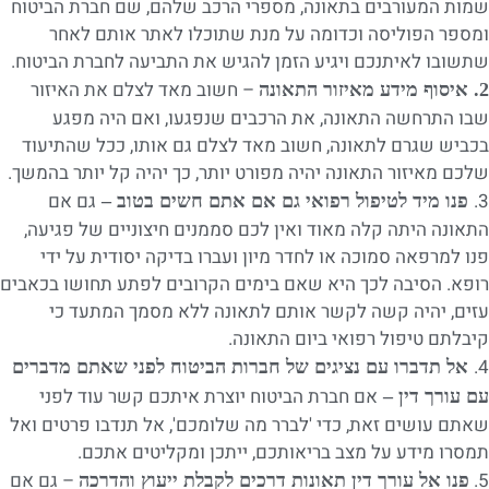
שמות המעורבים בתאונה, מספרי הרכב שלהם, שם חברת הביטוח
ומספר הפוליסה וכדומה על מנת שתוכלו לאתר אותם לאחר
שתשובו לאיתנכם ויגיע הזמן להגיש את התביעה לחברת הביטוח.
– חשוב מאד לצלם את האיזור
2. איסוף מידע מאיזור התאונה
שבו התרחשה התאונה, את הרכבים שנפגעו, ואם היה מפגע
בכביש שגרם לתאונה, חשוב מאד לצלם גם אותו, ככל שהתיעוד
שלכם מאיזור התאונה יהיה מפורט יותר, כך יהיה קל יותר בהמשך.
3.
גם אם
פנו מיד לטיפול רפואי גם אם אתם חשים בטוב –
התאונה היתה קלה מאוד ואין לכם סממנים חיצוניים של פגיעה,
פנו למרפאה סמוכה או לחדר מיון ועברו בדיקה יסודית על ידי
רופא. הסיבה לכך היא שאם בימים הקרובים לפתע תחושו בכאבים
עזים, יהיה קשה לקשר אותם לתאונה ללא מסמך המתעד כי
קיבלתם טיפול רפואי ביום התאונה.
4.
אל תדברו עם נציגים של חברות הביטוח לפני שאתם מדברים
אם חברת הביטוח יוצרת איתכם קשר עוד לפני
עם עורך דין –
שאתם עושים זאת, כדי 'לברר מה שלומכם', אל תנדבו פרטים ואל
תמסרו מידע על מצב בריאותכם, ייתכן ומקליטים אתכם.
5.
– גם אם
פנו אל עורך דין תאונות דרכים לקבלת ייעוץ והדרכה