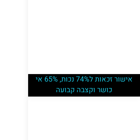
אישור זכאות ל74% נכות, 65% אי
כושר וקצבה קבועה