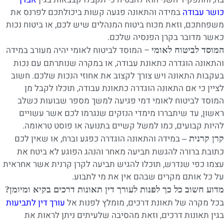
כושר עבודה
במידה והתאונה פגעה קשות ביכולתכם לפרנס את
משפחתכם, וזאת מכוח ביטוח המנהלים שיש לכם, או ביטוח נכות
כאשר מדובר בקרן הפנסיה שלכם.
– המוסד לביטוח לאומי יהיה מעורב במידה
המוסד לביטוח לאומי
והתאונה הוגדרה כתאונת עבודה, או במקרה שנותרתם עם נכות
בעקבות התאונה ויש צורך לקצוב את אחוזי הנכות שלכם. חשוב
לציין כי אם התאונה הוגדרה כתאונת עבודה, תוכלו לקבל מן
המוסד לביטוח לאומי דמי פגיעה למשך מספר שבועות כשלב
ראשון, עד שיתבררו מימדי הנזקים שנגרמו לכם אשר עשויים
להיות קבועים, כמו למשל קשיים בתנועה או פוסט טראומה.
במידה והתאונה הוגדרה כפגע וברח, או שאין לכם
קרן קרנית –
כתובת ברורה להגשת תביעה מאחר והנהג הפוגע לא ביטח את
עצמו כפי שנדרש, תוכלו להגיש תביעה לקרן קרנית אשר אחראית
על כל אותם מקרים שבהם אין את מי לתבוע.
מדוע חשוב כל כך לפנות לעורך דין תאונות דרכים בקיא ומיומן?
בכל מקרה של תאונת דרכים, מומלץ לפנות אל
עורך דין לתביעות
בגין תאונות דרכים, וזאת מהסיבה שלעיתים ניתן לראות את