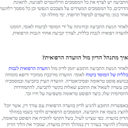
התביעה יש לצרף את כל המסמכים הרלוונטיים לפגיעה, לתאונת
הדרכים, כל המסמכים המעידים על מצבכם הנפשי וכן כל מסמך רלוונטי
אחר כגון: מרשמים לטיפול תרופתי, ימי מחלה וכו'.
לאחר הגשת התביעה ובחינתה על ידי המוסד לביטוח לאומי, תזומנו
לוועדה רפואית לנכות כללית, לצורך קביעת אחוזי הנכות הרפואית.
איך מתנהל הדיון מול הוועדה הרפואית?
לאחר הגשת התביעה התובע יזומן לדיון מול ה
וועדה הרפואית לנכות
כללית של המוסד ביטוח
לאומי. הוועדה מורכבת ממזכיר ורופא מומחה
בנושא פוסט טראומה ופסיכיאטריה. הוועדה תעיין בתביעה ובמסמכיה
וכן עשויה לשאול את התובע שאלות בקשר לתביעה, להתמודדות
היומיומית שלו, כיצד הפוסט טראומה משפיעה על חייו וכו'.
באפשרות התובע להגיע לדיון בוועדה הרפואית עם עורך דין, אשר יוכל
להציג בשמו את התביעה, המסמכים הרפואיים ולדבר בשמו במהלך
הדיון בוועדה. כפי שציינו לעיל, בשל הקושי להוכיח את הפוסט טראומה,
מומלץ להיעזר בעורך דין במהלך הדיון בוועדה, שמכיר את הליך הדיון