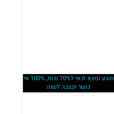
תובע נמצא זכאי ל70% נכות, 100% אי
כושר וקצבה לשנה